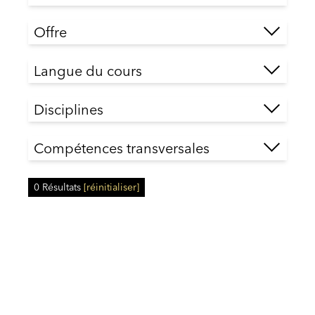
Offre
Langue du cours
Disciplines
Compétences transversales
0
Résultats
[
réinitialiser
]