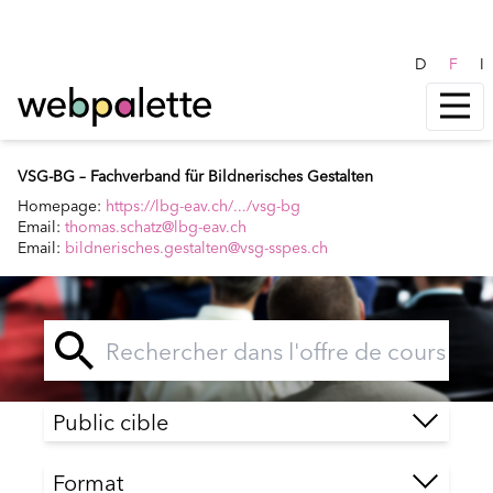
D
F
I
VSG-BG – Fachverband für Bildnerisches Gestalten
Homepage:
https://lbg-eav.ch/.../vsg-bg
Email:
thomas.schatz@lbg-eav.ch
Email:
bildnerisches.gestalten@vsg-sspes.ch
Public cible
Format